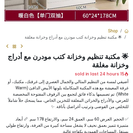
Shop
🌟 مكتبة تنظيم وخزانة كتب مودرن مع أدراج وخزانة مغلقة
🌟 مكتبة تنظيم وخزانة كتب مودرن مع أدراج
وخزانة مغلقة
15 sold in last 24 hours
أضيفي لمسة من التنظيم المثالي والجمال العصري إلى غرفتك، مكتبك، أو
غرفة المعيشة مع هذه المكتبة المتكاملة بلونها الأبيض الدافئ (Warm
White). تم تصميمها بذكاء فائق لتجمع بين الرفوف المفتوحة المخصصة
للعرض، والأدراج والخزائن المغلقة للتخزين الخاص، مما يمنحكِ حلاً شاملاً
للتخلص من الفوضى وترتيب أغراضكِ بأناقة. ✨
✅ الحجم: العرض 60 سم، العمق 24 سم، والارتفاع 178 سم. 📏 أبعاد
متميزة تتميز بعمق نحيف لا يشغل مساحة كبيرة من الغرفة، وارتفاع طولي
يستغل المساحات العمودية بكفاءة عالية.