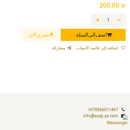
200.00
₪
اضف الى السلة
اشتري الان
إضافة إلى قائمة الأمنيات
مشاركة
+970566011497
info@suqy..ps.com