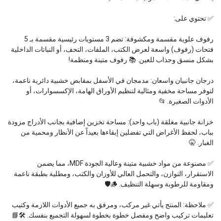
✅ تحتوي على:
رفوف علوية مقسمة ومكشوفة: تضم 3 مستويات رئيسية مقسمة بـ 5
فتحات (رفوف) واسعة لعرض الكتب، الملفات، التحف، أو النباتات الداخلية
بشكل منسق وجذاب للعين. 📚 رفوف متينة ومنظمة!
درجان جانبيان واسعان: مدمجان في الأسفل بمقابض خشبية دائرية ناعمة،
لتوفر مساحة مخفية ومثالية لتنظيم الأوراق الهامة، الإكسسوارات، أو
الأدوات الصغيرة. 📂
خزانة جانبية مغلقة (باب واحد): مساحة تخزين إضافية بجانب الأدراج مزودة
بباب، لحفظ الأغراض التي تفضلين إبقاءها بعيداً عن الأنظار ومحمية من
الغبار. 🤫
✅ مصنوعة من مواد خشبية متينة وعالية الجودة MDF، مما يضمن
الاستقرار، التوازن، والتحمل العالي للأوزان والكتب، ومطلية بطبقة ناعمة
ومقاومة للرطوبة وسهلة التنظيف. 🪵🛡️
✅ ملاحظة: المنتج يأتي غير مركب، ومرفق به جميع الأدوات اللازمة وكتيب
تعليمات تركيب واضح ومفصل خطوة بخطوة لسهولة التجميع بنفسك. 🛠️📘