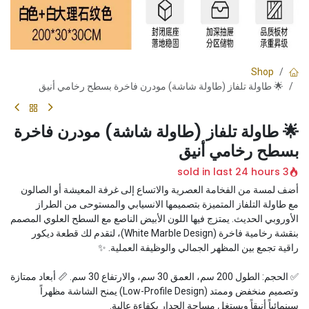
Shop
🌟 طاولة تلفاز (طاولة شاشة) مودرن فاخرة بسطح رخامي أنيق
🌟 طاولة تلفاز (طاولة شاشة) مودرن فاخرة
بسطح رخامي أنيق
3 sold in last 24 hours
أضف لمسة من الفخامة العصرية والاتساع إلى غرفة المعيشة أو الصالون
مع طاولة التلفاز المتميزة بتصميمها الانسيابي والمستوحى من الطراز
الأوروبي الحديث. يمتزج فيها اللون الأبيض الناصع مع السطح العلوي المصمم
بنقشة رخامية فاخرة (White Marble Design)، لتقدم لك قطعة ديكور
راقية تجمع بين المظهر الجمالي والوظيفة العملية. ✨
✅ الحجم: الطول 200 سم، العمق 30 سم، والارتفاع 30 سم. 📏 أبعاد ممتازة
وتصميم منخفض وممتد (Low-Profile Design) يمنح الشاشة مظهراً
سينمائياً أنيقاً ويستغل مساحة الجدار بكفاءة عالية.