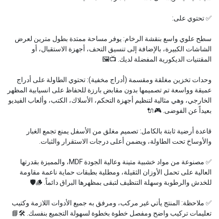
✅ تحتوي على:
سطح علوي واسع بنقشة الرخام: يوفر مساحة ممتدة بطول مترين لعرض
الشاشات الكبيرة، بالإضافة إلى تنسيق التحف، أجهزة الاستقبال، أو
المقتنيات الديكورية المفضلة لديك. 📺🖼️
وحدات تخزين مغلقة ومقسمة (أدراج مخفية): تحتوي الطاولة على أدراج
عميقة وواسعة تم تصميمها بدون مقابض بارزة للحفاظ على انسيابية المظهر
الخارجي، وهي مثالية لتنظيم أجهزة التحكم، الأسلاك، الكتب، وألعاب الفيديو
بعيداً عن الفوضى. 🎮🔌
قاعدة أرضية ثابتة بالكامل: تصميم مغلق من الأسفل يمنع تجمع الغبار
والأوساخ تحت الطاولة، ويضمن أعلى درجات الاستقرار والثبات.
✅ مصنوعة من مواد خشبية متينة وعالية الجودة MDF، والمميزة بقدرتها
العالية على تحمل الأوزان الثقيلة، ومطلية بطبقات حماية ناعمة مقاومة
للخدش والرطوبة وسهلة التنظيف لتبقى بمظهرها البراق دائماً. 🪵🛡️
✅ ملاحظة: المنتج يأتي غير مركب، ومرفق به جميع الأدوات اللازمة وكتيب
تعليمات تركيب واضح ومفصل خطوة بخطوة لسهولة التجميع بنفسك. 🛠️📘