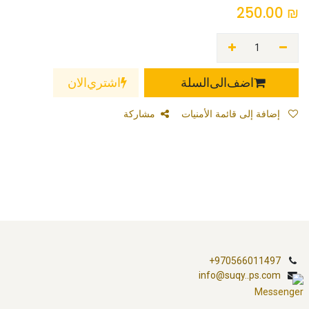
250.00
₪
اضف الى السلة
اشتري الان
إضافة إلى قائمة الأمنيات
مشاركة
+970566011497
info@suqy..ps.com