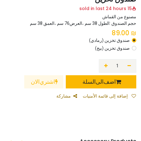
15 sold in last 24 hours
مصنوع من القماش
حجم الصندوق :الطول 38 سم ،العرض76 سم ،العمق 38 سم
89.00
₪
صندوق تخزين (رمادي)
صندوق تخزين (بيج)
اضف الى السلة
اشتري الان
إضافة إلى قائمة الأمنيات
مشاركة