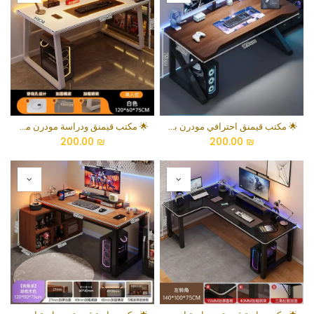
🌟 مكتب قيمنق احترافي مودرن بسطح خشبي فاخر وهيكل فولاذي على شكل حرف Z
🌟 مكتب قيمنق ودراسة مودرن مع فتحة تنظيم الكابلات وهيكل فولاذي مقوى
200.00
₪
200.00
₪