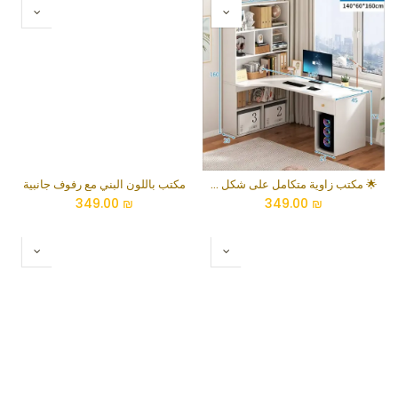
🌟 مكتب زاوية متكامل على شكل حرف L مع مكتبة علوية وخزانة سفلية للكمبيوتر
مكتب باللون البني مع رفوف جانبية
349.00
₪
349.00
₪