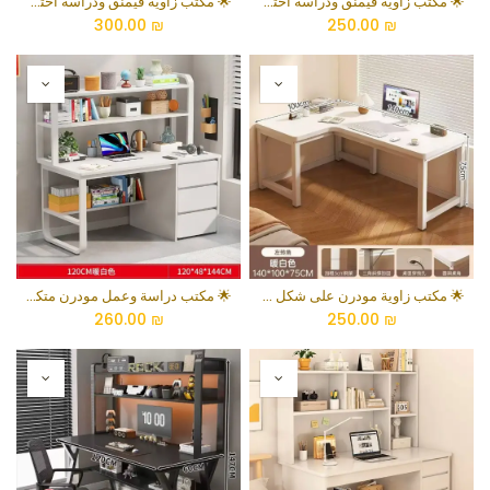
🌟 مكتب زاوية قيمنق ودراسة احترافي على شكل حرف L بسطح كربوني أسود وهيكل فولاذي معزز
🌟 مكتب زاوية قيمنق ودراسة احترافي على شكل حرف L بلون خشب الجوز والهيكل الأسود
300.00
₪
250.00
₪
🌟 مكتب زاوية مودرن على شكل حرف L بزاوية يسارية وهيكل فولاذي متين
🌟 مكتب دراسة وعمل مودرن متكامل مع رفوف علوية ووحدة أدراج تخزين
260.00
₪
250.00
₪