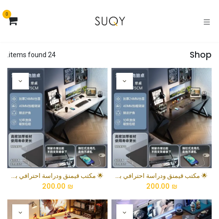
خطي للذهاب إلى المحتوى
0
Shop
24 items found.
🌟 مكتب قيمنق ودراسة احترافي باللون الأسود الفخم مع هيكل فولاذي مزدوج على شكل حرف X
🌟 مكتب قيمنق ودراسة احترافي بسطح رخامي أبيض وهيكل فولاذي مزدوج على شكل حرف X
200.00
₪
200.00
₪