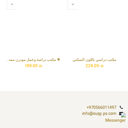
مكتب دراسي باللون السكني
🌟 مكتب دراسة وعمل مودرن ممتد مع رفوف علوية وسفلية متكاملة
199.00
₪
229.00
₪
+970566011497
info@suqy..ps.com