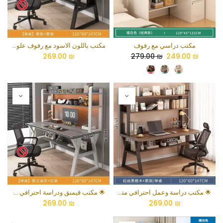
مكتب دراسي مع رفوف
مكتب باللون الاسود مع رفوف علوية
269.00
₪
279.00
₪
249.00
₪
🌟 مكتب دراسة وعمل احترافي متكامل بلون خشب البلوط الأسود وهيكل فولاذي داكن
🌟 مكتب قيمنق ودراسة احترافي متكامل برَف علوي وهيكل هندسي متين
269.00
₪
269.00
₪