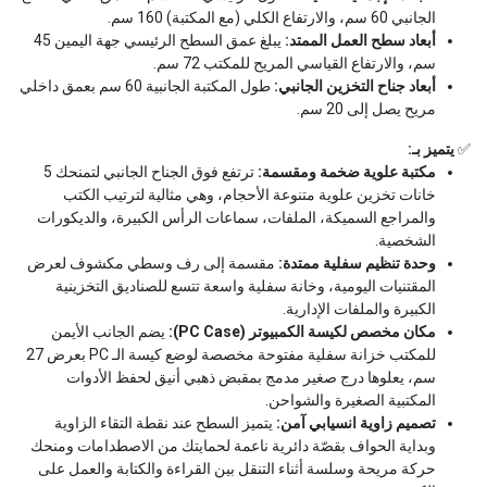
الجانبي 60 سم، والارتفاع الكلي (مع المكتبة) 160 سم.
أبعاد سطح العمل الممتد:
يبلغ عمق السطح الرئيسي جهة اليمين 45
سم، والارتفاع القياسي المريح للمكتب 72 سم.
أبعاد جناح التخزين الجانبي:
طول المكتبة الجانبية 60 سم بعمق داخلي
مريح يصل إلى 20 سم.
✅
يتميز بـ:
مكتبة علوية ضخمة ومقسمة:
ترتفع فوق الجناح الجانبي لتمنحك 5
خانات تخزين علوية متنوعة الأحجام، وهي مثالية لترتيب الكتب
والمراجع السميكة، الملفات، سماعات الرأس الكبيرة، والديكورات
الشخصية.
وحدة تنظيم سفلية ممتدة:
مقسمة إلى رف وسطي مكشوف لعرض
المقتنيات اليومية، وخانة سفلية واسعة تتسع للصناديق التخزينية
الكبيرة والملفات الإدارية.
مكان مخصص لكيسة الكمبيوتر (PC Case):
يضم الجانب الأيمن
للمكتب خزانة سفلية مفتوحة مخصصة لوضع كيسة الـ PC بعرض 27
سم، يعلوها درج صغير مدمج بمقبض ذهبي أنيق لحفظ الأدوات
المكتبية الصغيرة والشواحن.
تصميم زاوية انسيابي آمن:
يتميز السطح عند نقطة التقاء الزاوية
وبداية الحواف بقصّة دائرية ناعمة لحمايتك من الاصطدامات ومنحك
حركة مريحة وسلسة أثناء التنقل بين القراءة والكتابة والعمل على