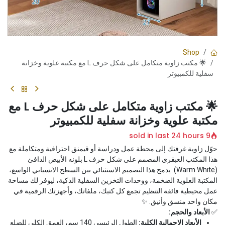
Shop
🌟 مكتب زاوية متكامل على شكل حرف L مع مكتبة علوية وخزانة
سفلية للكمبيوتر
🌟 مكتب زاوية متكامل على شكل حرف L مع
مكتبة علوية وخزانة سفلية للكمبيوتر
9 sold in last 24 hours
حوّل زاوية غرفتك إلى محطة عمل ودراسة أو قيمنق احترافية ومتكاملة مع
هذا المكتب العبقري المصمم على شكل حرف L بلونه الأبيض الدافئ
(Warm White). يدمج هذا التصميم الاستثنائي بين السطح الانسيابي الواسع،
المكتبة العلوية الضخمة، ووحدات التخزين السفلية الذكية، ليوفر لك مساحة
عمل محيطية فائقة التنظيم تجمع كل كتبك، ملفاتك، وأجهزتك الرقمية في
مكان واحد منسق وأنيق. ✨
✅
الأبعاد والحجم:
الأبعاد الإجمالية الكلية:
الطول الرئيسي 140 سم، العمق الكلي للضلع