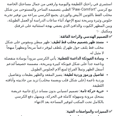
استثمري في راحتكِ اللطيفة واليومية وارفعي من جمال مساحتكِ الخاصة
مع كرسي "Paw-Comfort" الطبي بتصميمه الساحر والمستوحى من شكل
مخلب القط باللونين الأبيض والوردي. يجمع الكرسي ببراعة بين توفير تجربة
جلوس وثيرة ومريحة تمنع الإجهاد أثناء ساعات الدراسة أو العمل الطويلة،
وبين المظهر الكيوت والدافئ الذي يضفي بهجة استثنائية على غرفتكِ
ومكتبكِ. ✨
✅ التصميم الهندسي والراحة الفائقة:
مسند ظهر بتصميم مخلب قط لطيف:
ظهر مبطن ومقوس على شكل
مخلب قط يلتف حول ظهركِ بلطف ليوفر دعماً مريحاً ومظهراً مبهجاً
لا مثيل له.
وسادة الفيونكة الداعمة للقطنية:
يأتي الكرسي مزوداً بوسادة منفصلة
وناعمة جداً على شكل فيونكة كبيرة ومريحة، مصممة خصيصاً لتدعم
أسفل الظهر وتملأ الفراغ لمنع آلام الجلوس الطويل.
تفاصيل ورموز وردية لطيفة:
يتميز المقعد والظهر بطبعات وتفاصيل
وردية ناعمة (على شكل قلب وبصمة مخلب) تزيد من جاذبيته وأناقته
اللطيفة.
حرية حركة تامة:
تصميم انسيابي بدون مساند ذراع جانبية عريضة
يمنحكِ مرونة وسهولة كاملة في الحركة، ويسهل دفع الكرسي
بالكامل تحت المكتب لتوفير المساحة بعد الانتهاء.
✅ المميزات والمواصفات الفنية: