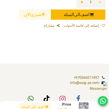
اضف الى السلة
اشتري الان
إضافة إلى قائمة الأمنيات
مشاركة
+970566011497
info@suqy..ps.com
Price:
اضف الى السلة