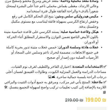
وسادة مقعد مخملية وناعمة:
مقعد عريض ومريح محشو بإسفنج مرن
وعالي الارتداد، مغطى بقماش مخملي ناعم جداً على البشرة ليمنحكِ
شعوراً بالدفء والراحة الفائقة طوال فترة استخدامه.
مكبس هيدروليكي سلس ومتين:
يتيح لكِ التحكم الكامل في رفع
وخفض ارتفاع الكرسي بسهولة فائقة ليتناسب مع مستوى مكتبكِ
وجلستكِ بدقة.
هيكل وقاعدة خماسية صلبة:
يستند الكرسي على قاعدة خماسية متينة
باللون الأبيض الناصع تضمن التوازن والاستقرار المطلق أثناء الحركة
أو الدوران.
عجلات هادئة وسلسة الدوران:
خمس عجلات متينة تدور بحرية كاملة
في جميع الاتجاهات، مصممة لتحرك ناعم وسلس على السجاد أو
الأرضيات الصلبة دون إصدار أي ضجيج.
✅ الاستخدامات المتعددة:
اختياركِ الفاخر واللطيف لغرف نوم الفتيات،
مساحات الدراسة والعمل المنزلية الكيوت، وطاولات القيمنق لضمان أعلى
درجات الراحة بلمسة جمالية ساحرة. 🛋️💻
✅ ملاحظة:
المنتج يأتي غير مركب، ومرفق به جميع أدوات التثبيت والبراغي
اللازمة بالإضافة إلى كتيب تعليمات تركيب واضح لسهولة التجميع بنفسكِ. 🛠️
📘
199.00
₪
219.00
₪