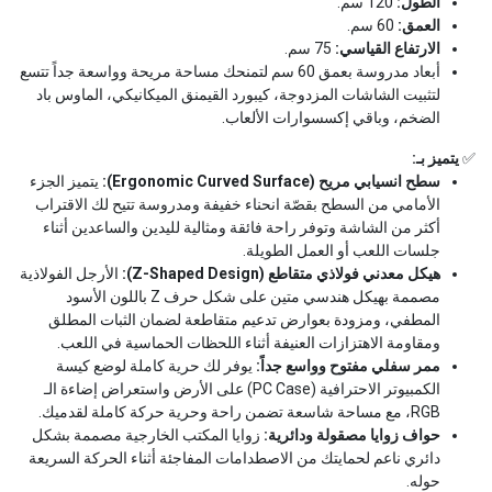
الطول:
120 سم.
العمق:
60 سم.
الارتفاع القياسي:
75 سم.
أبعاد مدروسة بعمق 60 سم لتمنحك مساحة مريحة وواسعة جداً تتسع
لتثبيت الشاشات المزدوجة، كيبورد القيمنق الميكانيكي، الماوس باد
الضخم، وباقي إكسسوارات الألعاب.
✅
يتميز بـ:
سطح انسيابي مريح (Ergonomic Curved Surface):
يتميز الجزء
الأمامي من السطح بقصّة انحناء خفيفة ومدروسة تتيح لك الاقتراب
أكثر من الشاشة وتوفر راحة فائقة ومثالية لليدين والساعدين أثناء
جلسات اللعب أو العمل الطويلة.
هيكل معدني فولاذي متقاطع (Z-Shaped Design):
الأرجل الفولاذية
مصممة بهيكل هندسي متين على شكل حرف Z باللون الأسود
المطفي، ومزودة بعوارض تدعيم متقاطعة لضمان الثبات المطلق
ومقاومة الاهتزازات العنيفة أثناء اللحظات الحماسية في اللعب.
ممر سفلي مفتوح وواسع جداً:
يوفر لك حرية كاملة لوضع كيسة
الكمبيوتر الاحترافية (PC Case) على الأرض واستعراض إضاءة الـ
RGB، مع مساحة شاسعة تضمن راحة وحرية حركة كاملة لقدميك.
حواف زوايا مصقولة ودائرية:
زوايا المكتب الخارجية مصممة بشكل
دائري ناعم لحمايتك من الاصطدامات المفاجئة أثناء الحركة السريعة
حوله.