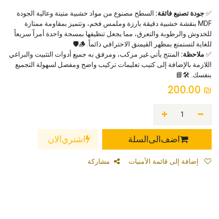
✅
جودة تصنيع فائقة:
السطح مصنوع من مواد خشبية متينة وعالية الجودة
MDF بنقشة خشبية دقيقة بارزة وملمس فخم، وتتميز بمقاومة ممتازة
للخدوش والرطوبة والتعرق، مما يجعل تنظيفها بمسحة واحدة أمراً سريعاً
للغاية لتستمتع بمظهر القيمنق الاحترافي دائماً. 🪵🛡️
✅
ملاحظة:
المنتج يأتي غير مركب، ومرفق به جميع أدوات التثبيت والبراغي
اللازمة بالإضافة إلى كتيب تعليمات تركيب واضح ومفصل لسهولة التجميع
بنفسك. 🛠️📘
200.00
₪
اضف الى السلة
اشتري الان
إضافة إلى قائمة الأمنيات
مشاركة