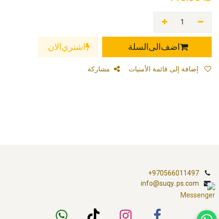
اضف الى السلة
اشتري الان
إضافة إلى قائمة الأمنيات
مشاركة
+970566011497
info@suqy..ps.com