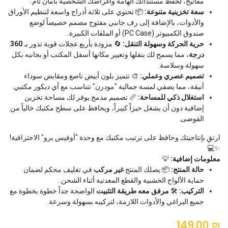
مفاتيح، لحفظ مستنداتك الهامة وأغراضك الشخصية بأمان تام.
سعة تخزينية متنوعة:
📦 تحتوي على ثلاثة أدراج واسعة لتنظيم الأوراق
والأدوات، بالإضافة إلى رف جانبي مفتوح مصمم خصيصاً لوضع
صندوق الكمبيوتر (PC Case) أو الملفات الكبيرة.
حرية الحركة وسهولة التنقل:
🔄 مزودة بأربع عجلات قوية تدور بـ
360
درجة
، مما يسمح لك بنقلها وتغيير مكانها أسفل المكتب أو بجانبه بكل
سهولة وسلاسة.
تصميم عصري وعملي:
🎨 تتميز بلون أبيض ناصع ومقابض سوداء
أنيقة، مما يضفي لمسة جمالية "مودرن" تتناسب مع أي ديكور مكتبي.
استغلال ذكي للمساحة:
📏 تصميم مدمج يوفر لك مساحة تخزين
إضافية دون أن يشغل حيزاً كبيراً، ويحافظ على سطح مكتبك خالياً من
الفوضى.
ارتقِ بإنتاجيتك وحافظ على ترتيب مكتبك مع وحدة "أوفيس برو" الاحترافية!
✨💻
معلومات إضافية:
💡
حالة المنتج:
📦 يصلك المنتج
غير مركب
في تغليف محكم لضمان
حماية الألواح الخشبية والقطع المعدنية أثناء الشحن.
التركيب:
🛠️
مرفق معه طريقة التثبيت
الواضحة جداً خطوة بخطوة مع
جميع البراغي والأدوات اللازمة، لتركيبه بسهولة وسرعة.
149.00
₪