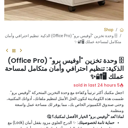
Shop
🗄️ وحدة تخزين "أوفيس برو" (Office Pro) الذكية: تنظيم احترافي وأمان
متكامل لمساحة عملك 🖥️🔐✨
🗄️ وحدة تخزين "أوفيس برو" (Office Pro)
الذكية: تنظيم احترافي وأمان متكامل لمساحة
عملك 🖥️🔐✨
5 sold in last 24 hours
اجعل مكتبك أكثر ترتيباً وكفاءة مع وحدة التخزين المتحركة "أوفيس برو".
صُممت هذه الكومادينة لتكون الحل الأمثل لتنظيم ملفاتك، أدواتك المكتبية،
وحتى صندوق الكمبيوتر الخاص بك، مما يوفر لك مساحة عمل واسعة
ومنظمة.
لماذا تُعد "أوفيس برو" الخيار الأفضل لمكتبك؟ 🤔
حماية تامة لخصوصيتك:
✨ الدرج العلوي مزود بقفل أمان (Lock) مع