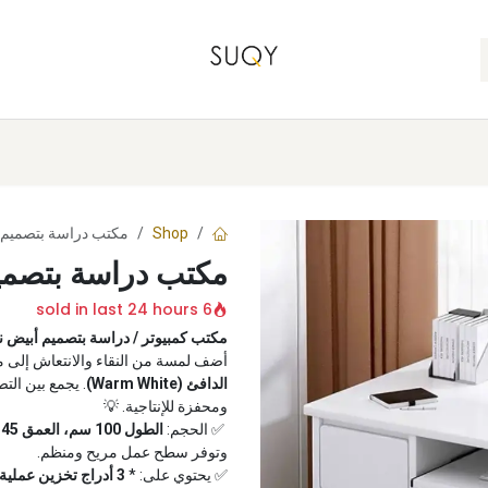
اصل معنا
الفئات
Shop
مكتب دراسة بتصميم
مكتب دراسة بتصم
6 sold in last 24 hours
مكتب كمبيوتر / دراسة بتصميم أبيض ن
أضف لمسة من النقاء والانتعاش إلى م
الدافئ (Warm White)
. يجمع بين الت
ومحفزة للإنتاجية. 💡
✅ الحجم:
الطول 100 سم، العمق 45 سم، الارتفاع 75 سم
وتوفر سطح عمل مريح ومنظم.
✅ يحتوي على: *
3 أدراج تخزين عملية