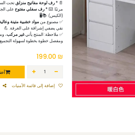
📄 *
رف لوحة مفاتيح منزلق
تحت السط
مرتبًا. ⌨️ *
رف سفلي مفتوح
على الجان
(الكيس). 📚🖥️
✅ مصنوع من
مواد خشبية متينة وعالية
نقي يضفي إشراقة على الغرفة. 💪
✅ ملاحظة: المنتج يأتي
غير مركب
، وم
ومفصل خطوة بخطوة لسهولة التجميع 
199.00
₪
اضف
إضافة إلى قائمة الأمنيات
م